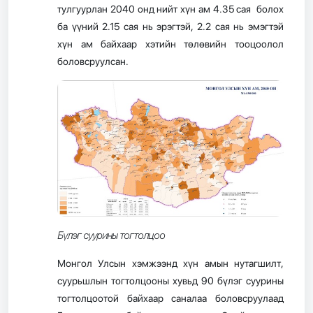
тулгуурлан 2040 онд нийт хүн ам 4.35 сая болох
ба үүний 2.15 сая нь эрэгтэй, 2.2 сая нь эмэгтэй
хүн ам байхаар хэтийн төлөвийн тооцоолол
боловсруулсан.
Бүлэг суурины тогтолцоо
Монгол Улсын хэмжээнд хүн амын нутагшилт,
суурьшлын тогтолцооны хувьд 90 бүлэг суурины
тогтолцоотой байхаар саналаа боловсруулаад