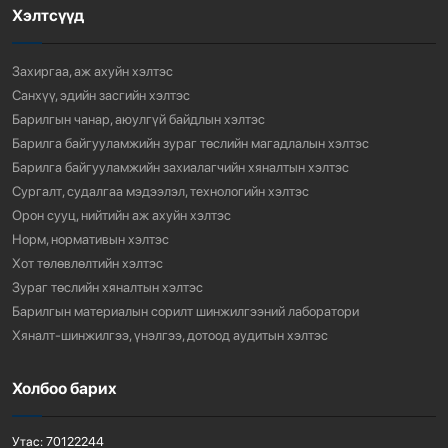
Хэлтсүүд
“АМИНЫ ОРОН СУУЦ ЭКСПО” ҮЗЭСГЭЛЭНГ НЭЭЛЭЭ
924
3 сарын өмнө
Захиргаа, аж ахуйн хэлтэс
Санхүү, эдийн засгийн хэлтэс
Барилгын чанар, аюулгүй байдлын хэлтэс
Барилга байгууламжийн зураг төслийн магадлалын хэлтэс
Барилга байгууламжийн захиалагчийн хяналтын хэлтэс
Сургалт, судалгаа мэдээлэл, технологийн хэлтэс
Орон сууц, нийтийн аж ахуйн хэлтэс
Норм, нормативын хэлтэс
Хот төлөвлөлтийн хэлтэс
Зураг төслийн хяналтын хэлтэс
Барилгын материалын сорилт шинжилгээний лаборатори
Хяналт-шинжилгээ, үнэлгээ, дотоод аудитын хэлтэс
Холбоо барих
Утас:
70122244