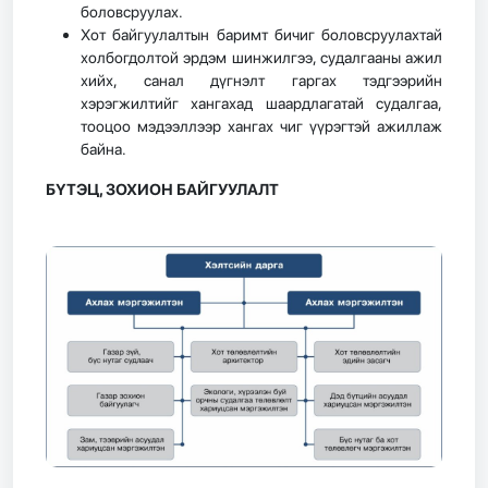
боловсруулах.
Хот байгуулалтын баримт бичиг боловсруулахтай
холбогдолтой эрдэм шинжилгээ, судалгааны ажил
хийх, санал дүгнэлт гаргах тэдгээрийн
хэрэгжилтийг хангахад шаардлагатай судалгаа,
тооцоо мэдээллээр хангах чиг үүрэгтэй ажиллаж
байна.
БҮТЭЦ, ЗОХИОН БАЙГУУЛАЛТ