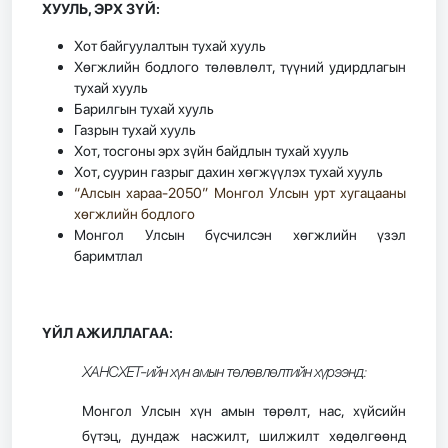
ХУУЛЬ, ЭРХ ЗҮЙ:
Хот байгуулалтын тухай хууль
Хөгжлийн бодлого төлөвлөлт, түүний удирдлагын
тухай хууль
Барилгын тухай хууль
Газрын тухай хууль
Хот, тосгоны эрх зүйн байдлын тухай хууль
Хот, суурин газрыг дахин хөгжүүлэх тухай хууль
“Алсын хараа-2050” Монгол Улсын урт хугацааны
хөгжлийн бодлого
Монгол Улсын бүсчилсэн хөгжлийн үзэл
баримтлал
ҮЙЛ АЖИЛЛАГАА:
ХАНСХЕТ-ийн хүн амын төлөвлөлтийн хүрээнд:
Монгол Улсын хүн амын төрөлт, нас, хүйсийн
бүтэц, дундаж насжилт, шилжилт хөдөлгөөнд