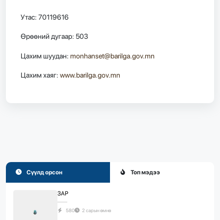
Утас: 70119616
Өрөөний дугаар: 503
Цахим шуудан:
monhanset@barilga.gov.mn
Цахим хаяг:
www.barilga.gov.mn
Сүүлд орсон
Топ мэдээ
ЗАР
580
2 сарын өмнө