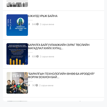
АЖИЛД УРЬЖ БАЙНА
846
2 сарын өмнө
БАРИЛГА БАЙГУУЛАМЖИЙН ЗУРАГ ТӨСЛИЙН
МАГАДЛАЛ ХИЙХ ХУГАЦ...
839
2 сарын өмнө
"БАРИЛГЫН ТЕХНОЛОГИЙН ӨНӨӨ БА ИРЭЭДҮЙ"
ФОРУМ ЗОХИОН БАЙ...
747
2 сарын өмнө
ЖИЛД 10 САЯ М.КВ ГИПСЭН ХАВТАН ҮЙЛДВЭРЛЭХ
ХҮЧИН ЧАДАЛТА...