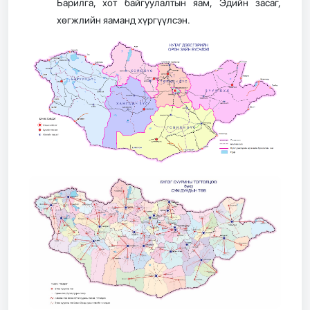
Барилга, хот байгуулалтын яам, Эдийн засаг,
хөгжлийн яаманд хүргүүлсэн.