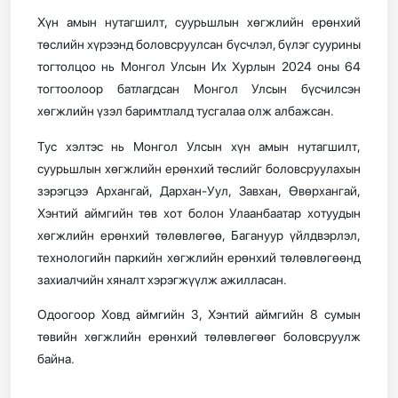
Хүн амын нутагшилт, суурьшлын хөгжлийн ерөнхий
төслийн хүрээнд боловсруулсан бүсчлэл, бүлэг суурины
тогтолцоо нь Монгол Улсын Их Хурлын 2024 оны 64
тогтоолоор батлагдсан Монгол Улсын бүсчилсэн
хөгжлийн үзэл баримтлалд тусгалаа олж албажсан.
Тус хэлтэс нь Монгол Улсын хүн амын нутагшилт,
суурьшлын хөгжлийн ерөнхий төслийг боловсруулахын
зэрэгцээ Архангай, Дархан-Уул, Завхан, Өвөрхангай,
Хэнтий аймгийн төв хот болон Улаанбаатар хотуудын
хөгжлийн ерөнхий төлөвлөгөө, Багануур үйлдвэрлэл,
технологийн паркийн хөгжлийн ерөнхий төлөвлөгөөнд
захиалчийн хяналт хэрэгжүүлж ажилласан.
Одоогоор Ховд аймгийн 3, Хэнтий аймгийн 8 сумын
төвийн хөгжлийн ерөнхий төлөвлөгөөг боловсруулж
байна.