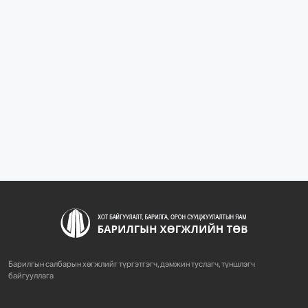
1096
2 сарын өмнө
“БАРИЛГЫН ХӨГЖЛИЙН ТӨВ” ТӨҮГ, “МОНГОЛЫН
БАРИЛГЫН ИНЖЕНЕ...
1090
2 сарын өмнө
“БАРИЛГЫН ХӨГЖЛИЙН ТӨВ” ТӨҮГ-ЫН ЗАХИРАЛ
Д.МӨНХБААТАР БН...
732
3 сарын өмнө
ХОТ БАЙГУУЛАЛТЫН ТУХАЙ ХУУЛИЙН
ШИНЭЧИЛСЭН НАЙРУУЛГЫН ТӨ...
Барилгын салбарын хөгжлийг түргэтгэгч, дэмжин туслагч, түншлэгч
765
3 сарын өмнө
байгууллага