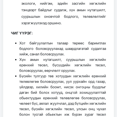
экологи, нийгэм, эдийн засгийн хөгжлийн
тэнцвэрт байдлыг судалж, хүн амын нутагшилт,
суурьшлын оновчтой бодлого, төлөвлөлтийг
хэрэгжүүлэхэд оршино.
ЧИГ ҮҮРЭГ:
Хот байгуулалтын талаар төрөөс баримтлах
бодлого боловсруулахад шаардлагатай судалгаа
хийж, санал боловсруулах.
Хүн амын нутагшилт, суурьшлын хөгжлийн
ерөнхий төсөл, бүсүүдийн хөгжлийн төсөл,
боловсруулах, өөрчлөлт оруулах.
Бүсийн тулгуур төв хотуудын хөгжлийн ерөнхий
төлөвлөгөө боловсруулах, уул уурхайн орд газар,
үйлдвэр, хилийн боомт, нисэх онгоцны буудлыг
даган бий болох хотууд, онцгой зохицуулалттай
обьектуудын ерөнхий төлөвлөгөө боловсруулах,
чөлөөт бүс, аялал жуулчлал, дэд бүтцийн хөгжлийн
төсөл, бүсийн хөгжлийн төсөл, улсын онц чухал
болон тусгай обьектын иж бүрэн зураг төсөл