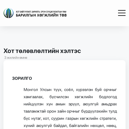
Хот төлөвлөлтийн хэлтэс
3 жилийн өмнө
ЗОРИЛГО
Монгол Улсын түүх, соёл, хүрээлэн буй орчныг
хамгаалах, бүсчилсэн хөгжлийн бодлогод
нийцүүлэн хүн амын эрүүл, аюулгүй амьдрах
тааламжтай орон зайн орчныг бүрдүүлэхийн тулд
бүс нутаг, хот, суурин газрын хөгжлийн стратеги,
хүний аюулгүй байдал, байгалийн нөхцөл, нөөц,