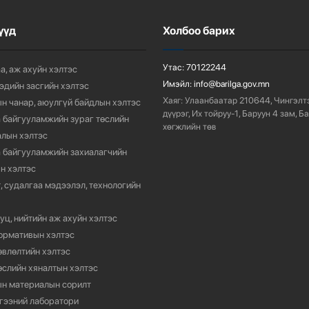
үүд
Холбоо барих
Утас:
70122244
а, аж ахуйн хэлтэс
Имэйл:
info@barilga.gov.mn
 эдийн засгийн хэлтэс
Хаяг:
Улаанбаатар 210644, Чингэлт
н чанар, аюулгүй байдлын хэлтэс
дүүрэг, Их тойруу-1, Баруун 4 зам, Б
 байгууламжийн зураг төслийн
хөгжлийн төв
лын хэлтэс
 байгууламжийн захиалагчийн
н хэлтэс
, судалгаа мэдээлэл, технологийн
уц, нийтийн аж ахуйн хэлтэс
ормативын хэлтэс
өвлөлтийн хэлтэс
өслийн хяналтын хэлтэс
н материалын сорилт
гээний лаборатори