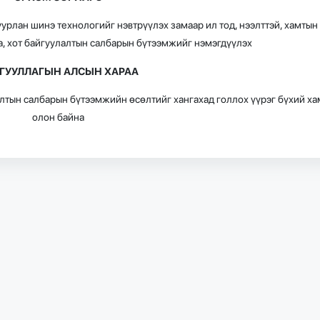
урлан шинэ технологийг нэвтрүүлэх замаар ил тод, нээлттэй, хамтын
а, хот байгуулалтын салбарын бүтээмжийг нэмэгдүүлэх
ГУУЛЛАГЫН
АЛСЫН
ХАРАА
лтын салбарын бүтээмжийн өсөлтийг хангахад голлох үүрэг бүхий ха
олон байна