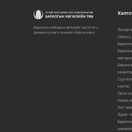
Хэлтс
Барилгын салбарын хөгжлийг түргэтгэгч,
Захирга
дэмжин туслагч, түншлэгч байгууллага
Санхүү,
Барилгы
Барилга
магадла
Барилга
хяналты
Сургалт
хэлтэс
Орон су
Норм, н
Хот төл
Зураг т
Барилгы
шинжил