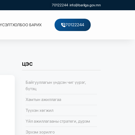
70122244
info@barilga.gov.mn
70122244
ХҮСЭЛТ
ХОЛБОО БАРИХ
ЦЭС
Байгууллагын үндсэн чиг үүрэг,
бүтэц
Хамтын ажиллагаа
Түүхэн хөгжил
Үйл ажиллагааны стратеги, дүрэм
Эрхэм зорилго