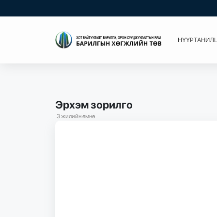
НҮҮР
ТАНИЛ
Эрхэм зорилго
3 жилийн өмнө