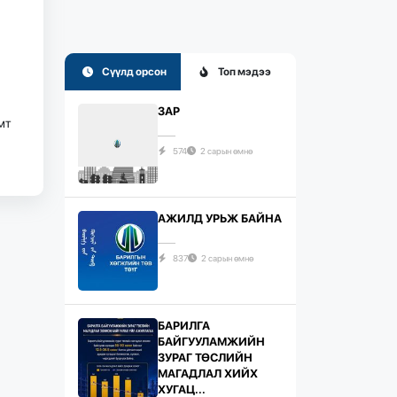
Сүүлд орсон
Топ мэдээ
ЗАР
мт
574
2 сарын өмнө
АЖИЛД УРЬЖ БАЙНА
837
2 сарын өмнө
БАРИЛГА
БАЙГУУЛАМЖИЙН
ЗУРАГ ТӨСЛИЙН
МАГАДЛАЛ ХИЙХ
ХУГАЦ...