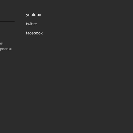
ИНЖЕНЕ...
youtube
1077
2 сарын өмнө
twitter
facebook
“БАРИЛГЫН
ХӨГЖЛИЙН ТӨВ”
эй
ТӨҮГ-ЫН ЗАХИРАЛ
Д.МӨНХБААТАР БН...
арилгын
719
3 сарын өмнө
ХОТ БАЙГУУЛАЛТЫН
ТУХАЙ ХУУЛИЙН
ШИНЭЧИЛСЭН
НАЙРУУЛГЫН ТӨ...
757
3 сарын өмнө
“АМИНЫ ОРОН СУУЦ
ЭКСПО”
ҮЗЭСГЭЛЭНГ