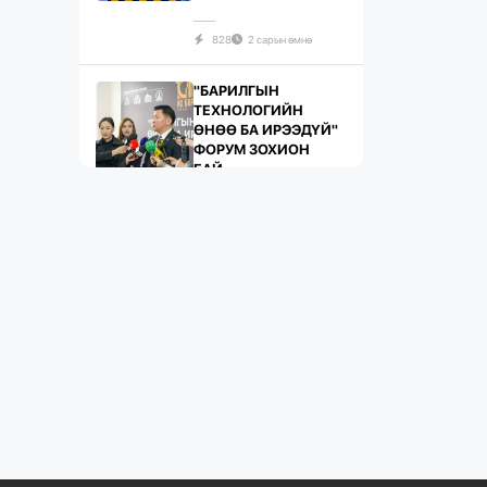
828
2 сарын өмнө
"БАРИЛГЫН
ТЕХНОЛОГИЙН
ӨНӨӨ БА ИРЭЭДҮЙ"
ФОРУМ ЗОХИОН
БАЙ...
734
2 сарын өмнө
ЖИЛД 10 САЯ М.КВ
ГИПСЭН ХАВТАН
ҮЙЛДВЭРЛЭХ ХҮЧИН
ЧАДАЛТА...
1081
2 сарын өмнө
“БАРИЛГЫН
ХӨГЖЛИЙН ТӨВ”
ТӨҮГ, “МОНГОЛЫН
БАРИЛГЫН