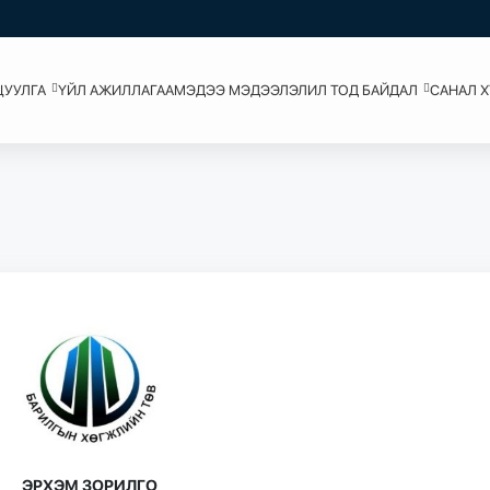
ЦУУЛГА
ҮЙЛ АЖИЛЛАГАА
МЭДЭЭ МЭДЭЭЛЭЛ
ИЛ ТОД БАЙДАЛ
САНАЛ 
Э
РХЭ
М
З
ОР
И
ЛГ
О