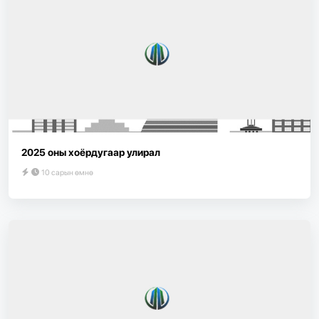
2025 оны хоёрдугаар улирал
10 сарын өмнө