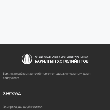
“БАРИЛГЫН ХӨГЖЛИЙН ТӨВ” ТӨҮГ, “МОНГОЛЫН
БАРИЛГЫН ИНЖЕНЕ...
1079
2 сарын өмнө
“БАРИЛГЫН ХӨГЖЛИЙН ТӨВ” ТӨҮГ-ЫН ЗАХИРАЛ
Д.МӨНХБААТАР БН...
721
3 сарын өмнө
ХОТ БАЙГУУЛАЛТЫН ТУХАЙ ХУУЛИЙН
ШИНЭЧИЛСЭН НАЙРУУЛГЫН ТӨ...
Барилгын салбарын хөгжлийг түргэтгэгч, дэмжин туслагч, түншлэгч
757
3 сарын өмнө
байгууллага
Хэлтсүүд
“АМИНЫ ОРОН СУУЦ ЭКСПО” ҮЗЭСГЭЛЭНГ НЭЭЛЭЭ
918
3 сарын өмнө
Захиргаа, аж ахуйн хэлтэс