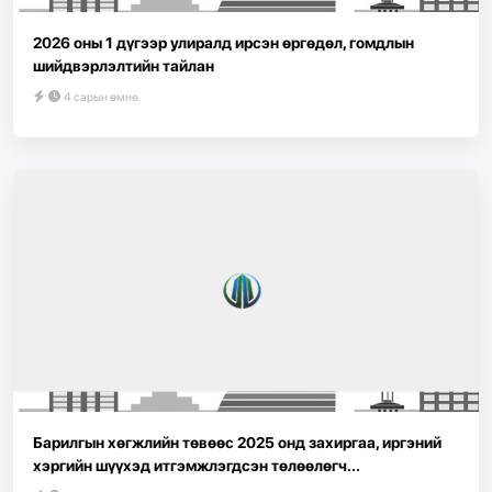
2026 оны 1 дүгээр улиралд ирсэн өргөдөл, гомдлын
шийдвэрлэлтийн тайлан
4 сарын өмнө
Барилгын хөгжлийн төвөөс 2025 онд захиргаа, иргэний
хэргийн шүүхэд итгэмжлэгдсэн төлөөлөгч...