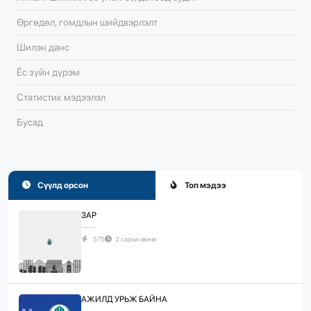
Өргөдөл, гомдлын шийдвэрлэлт
Шилэн данс
Ёс зүйн дүрэм
Статистик мэдээлэл
Бусад
Сүүлд орсон
Топ мэдээ
ЗАР
575
2 сарын өмнө
АЖИЛД УРЬЖ БАЙНА