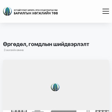
Өргөдөл, гомдлын шийдвэрлэлт
3 жилийн өмнө