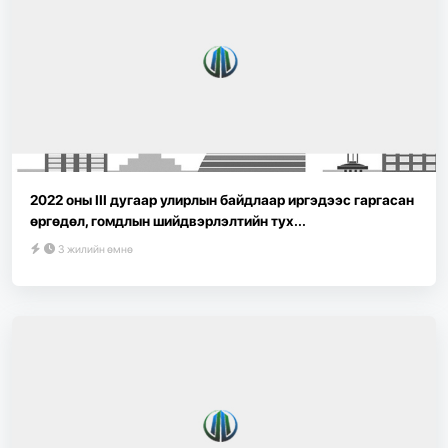
2022 оны III дугаар улирлын байдлаар иргэдээс гаргасан
өргөдөл, гомдлын шийдвэрлэлтийн тух...
3 жилийн өмнө