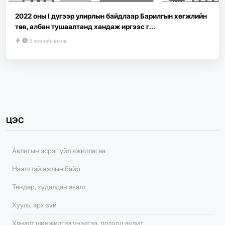
2022 оны I дүгээр улирлын байдлаар Барилгын хөгжлийн
төв, албан тушаалтанд хандаж иргээс г...
3 жилийн өмнө
ЦЭС
Авлигын эсрэг үйл ажиллагаа
Нээлттэй ажлын байр
Тендер, худалдан авалт
Хууль, эрх зүй
Хяналт шинжилгээ үнэлгээ, дотоод аудит