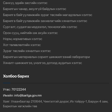
Санхүү, эдийн засгийн хэлтэс
Барилгын чанар, аюулгүй байдлын хэлтэс
Барилга байгууламжийн зураг төслийн магадлалын хэлтэс
Барилга байгууламжийн захиалагчийн хяналтын хэлтэс
Сургалт, судалгаа мэдээлэл, технологийн хэлтэс
Орон сууц, нийтийн аж ахуйн хэлтэс
Норм, нормативын хэлтэс
Хот төлөвлөлтийн хэлтэс
Зураг төслийн хяналтын хэлтэс
Барилгын материалын сорилт шинжилгээний лаборатори
Хяналт-шинжилгээ, үнэлгээ, дотоод аудитын хэлтэс
Холбоо барих
Утас:
70122244
Имэйл:
info@barilga.gov.mn
Хаяг:
Улаанбаатар 210644, Чингэлтэй дүүрэг, Их тойруу-1, Баруун 4 зам,
Барилгын хөгжлийн төв