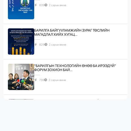
839
2 сарын өмнө
БАРИЛГА БАЙГУУЛАМЖИЙН ЗУРАГ ТӨСЛИЙН
МАГАДЛАЛ ХИЙХ ХУГАЦ...
829
2 сарын өмнө
"БАРИЛГЫН ТЕХНОЛОГИЙН ӨНӨӨ БА ИРЭЭДҮЙ"
ФОРУМ ЗОХИОН БАЙ...
736
2 сарын өмнө
ЖИЛД 10 САЯ М.КВ ГИПСЭН ХАВТАН ҮЙЛДВЭРЛЭХ
ХҮЧИН ЧАДАЛТА...
1087
2 сарын өмнө