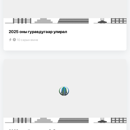
2025 оны гуравдугаар улирал
10 сарын өмнө