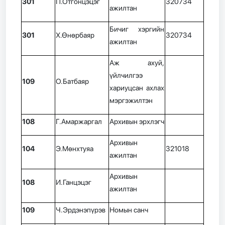
301
П.Отгонцэцэг
320734
ажилтан
Бичиг хэргийн
301
Х.Өнөрбаяр
320734
ажилтан
Аж ахуй,
үйлчилгээ
109
О.Батбаяр
хариуцсан ахлах
мэргэжилтэн
108
Г.Амаржаргал
Архивын эрхлэгч
Архивын
104
Э.Мөнхтуяа
321018
ажилтан
Архивын
108
И.Ганцэцэг
ажилтан
109
Ч.Эрдэнэпүрэв
Номын санч