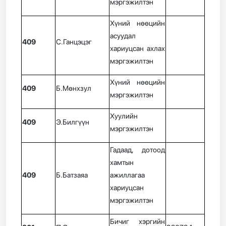
мэргэжилтэн
Хүний нөөцийн
асуудал
409
С.Ганцэцэг
хариуцсан ахлах
мэргэжилтэн
Хүний нөөцийн
409
Б.Мөнхзул
мэргэжилтэн
Хуулийн
409
Э.Билгүүн
мэргэжилтэн
Гадаад, дотоод
хамтын
409
Б.Батзаяа
ажиллагаа
хариуцсан
мэргэжилтэн
Бичиг хэргийн