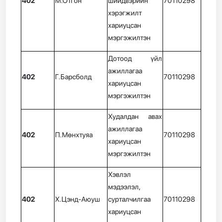
402
М.Отгон
шийдвэрийн
70110298
хэрэгжилт
хариуцсан
мэргэжилтэн
Дотоод үйл
ажиллагаа
402
Г.Барсболд
70110298
хариуцсан
мэргэжилтэн
Худалдан авах
ажиллагаа
402
П.Мөнхтуяа
70110298
хариуцсан
мэргэжилтэн
Хэвлэл
мэдээлэл,
402
Х.Цэнд-Аюуш
сурталчилгаа
70110298
хариуцсан