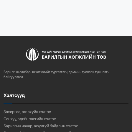
1081
2 сарын өмнө
“БАРИЛГЫН ХӨГЖЛИЙН ТӨВ” ТӨҮГ-ЫН ЗАХИРАЛ
Д.МӨНХБААТАР БН...
723
3 сарын өмнө
ХОТ БАЙГУУЛАЛТЫН ТУХАЙ ХУУЛИЙН
ШИНЭЧИЛСЭН НАЙРУУЛГЫН ТӨ...
Барилгын салбарын хөгжлийг түргэтгэгч, дэмжин туслагч, түншлэгч
759
3 сарын өмнө
байгууллага
Хэлтсүүд
“АМИНЫ ОРОН СУУЦ ЭКСПО” ҮЗЭСГЭЛЭНГ НЭЭЛЭЭ
918
3 сарын өмнө
Захиргаа, аж ахуйн хэлтэс
Санхүү, эдийн засгийн хэлтэс
Барилгын чанар, аюулгүй байдлын хэлтэс