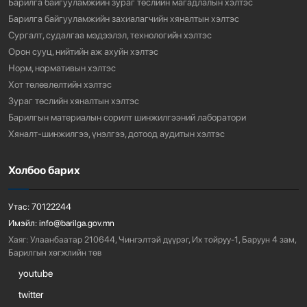
Барилга байгууламжийн зураг төслийн магадлалын хэлтэс
Барилга байгууламжийн захиалагчийн хяналтын хэлтэс
Сургалт, судалгаа мэдээлэл, технологийн хэлтэс
Орон сууц, нийтийн аж ахуйн хэлтэс
Норм, нормативын хэлтэс
Хот төлөвлөлтийн хэлтэс
Зураг төслийн хяналтын хэлтэс
Барилгын материалын сорилт шинжилгээний лаборатори
Хяналт-шинжилгээ, үнэлгээ, дотоод аудитын хэлтэс
Холбоо барих
Утас:
70122244
Имэйл:
info@barilga.gov.mn
Хаяг:
Улаанбаатар 210644, Чингэлтэй дүүрэг, Их тойруу-1, Баруун 4 зам,
Барилгын хөгжлийн төв
youtube
twitter