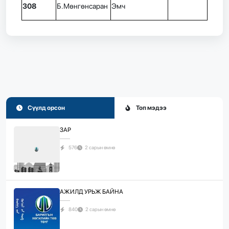
308
Б.Мөнгөнсаран
Эмч
Сүүлд орсон
Топ мэдээ
ЗАР
576
2 сарын өмнө
АЖИЛД УРЬЖ БАЙНА
840
2 сарын өмнө