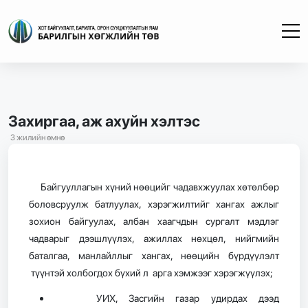
Захиргаа, аж ахуйн хэлтэс
3 жилийн өмнө
Байгууллагын хүний нөөцийг чадавхжуулах хөтөлбөр
боловсруулж батлуулах, хэрэгжилтийг хангах ажлыг
зохион байгуулах, албан хаагчдын сургалт мэдлэг
чадварыг дээшлүүлэх, ажиллах нөхцөл, нийгмийн
баталгаа, манлайллыг хангах, нөөцийн бүрдүүлэлт
түүнтэй холбогдох бүхий л арга хэмжээг хэрэгжүүлэх;
УИХ, Засгийн газар удирдах дээд