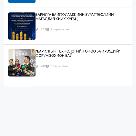
БАРИЛГА БАЙГУУЛАМЖИЙН ЗУРАГ ТӨСЛИЙН
МАГАДЛАЛ ХИЙХ ХУГАЦ...
832
2 сарын өмнө
"БАРИЛГЫН ТЕХНОЛОГИЙН ӨНӨӨ БА ИРЭЭДҮЙ"
ФОРУМ ЗОХИОН БАЙ...
739
2 сарын өмнө
ЖИЛД 10 САЯ М.КВ ГИПСЭН ХАВТАН ҮЙЛДВЭРЛЭХ
ХҮЧИН ЧАДАЛТА...
1089
2 сарын өмнө
“БАРИЛГЫН ХӨГЖЛИЙН ТӨВ” ТӨҮГ, “МОНГОЛЫН
БАРИЛГЫН ИНЖЕНЕ...