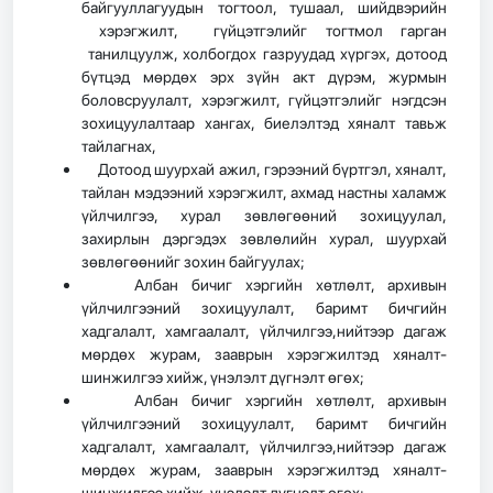
байгууллагуудын тогтоол, тушаал, шийдвэрийн
хэрэгжилт, гүйцэтгэлийг тогтмол гарган
танилцуулж, холбогдох газруудад хүргэх, дотоод
бүтцэд мөрдөх эрх зүйн акт дүрэм, журмын
боловсруулалт, хэрэгжилт, гүйцэтгэлийг нэгдсэн
зохицуулалтаар хангах, биелэлтэд хяналт тавьж
тайлагнах,
Дотоод шуурхай ажил, гэрээний бүртгэл, хяналт,
тайлан мэдээний хэрэгжилт, ахмад настны халамж
үйлчилгээ, хурал зөвлөгөөний зохицуулал,
захирлын дэргэдэх зөвлөлийн хурал, шуурхай
зөвлөгөөнийг зохин байгуулах;
Албан бичиг хэргийн хөтлөлт, архивын
үйлчилгээний зохицуулалт, баримт бичгийн
хадгалалт, хамгаалалт, үйлчилгээ,нийтээр дагаж
мөрдөх журам, зааврын хэрэгжилтэд хяналт-
шинжилгээ хийж, үнэлэлт дүгнэлт өгөх;
Албан бичиг хэргийн хөтлөлт, архивын
үйлчилгээний зохицуулалт, баримт бичгийн
хадгалалт, хамгаалалт, үйлчилгээ,нийтээр дагаж
мөрдөх журам, зааврын хэрэгжилтэд хяналт-
шинжилгээ хийж, үнэлэлт дүгнэлт өгөх;