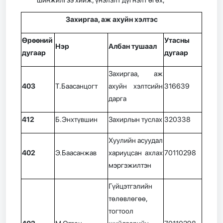
Захиргаа, аж ахуйн хэлтэс
Өрөөний
Утасны
Нэр
Албан тушаал
дугаар
дугаар
Захиргаа, аж
403
Т.Баасанцогт
ахуйн хэлтсийн
316639
дарга
412
Б.Энхтүвшин
Захирлын туслах
320338
Хуулийн асуудал
402
Э.Баасанжав
хариуцсан ахлах
70110298
мэргэжилтэн
Гүйцэтгэлийн
төлөвлөгөө,
тогтоол