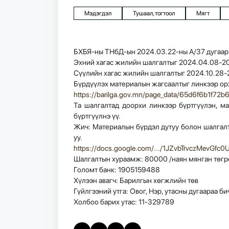
Мэдэгдэл
Тушаал, тогтоол
Мягт
БХБЯ-ны ТНбД-ын 2024.03.22-ны А/37 дугаар
Эхний хагас жилийн шалгалтыг 2024.04.08-2
Сүүлийн хагас жилийн шалгалтыг 2024.10.28-2
Бүрдүүлэх материалын жагсаалтыг линкээр ор
https://barilga.gov.mn/page_data/65d6f6b1f72
Та шалгалтад доорхи линкээр бүртгүүлэн, м
бүртгүүлнэ үү.
Жич: Материалын бүрдэл дутуу болон шалгалт
уу.
https://docs.google.com/.../1JZvbTrvczMevGfc0U
Шалгалтын хураамж: 80000 /наян мянган төгр
Голомт банк: 1905159488
Хүлээн авагч: Барилгын хөгжлийн төв
Гүйлгээний утга: Овог, Нэр, утасны дугаараа би
Холбоо барих утас: 11-329789