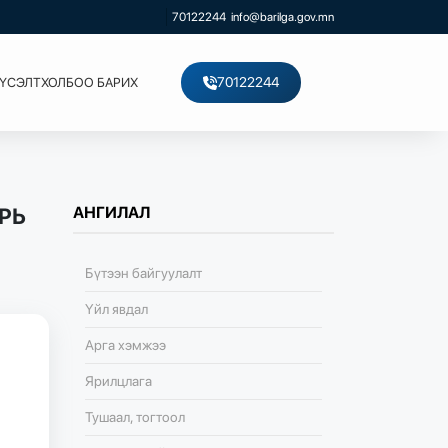
70122244
info@barilga.gov.mn
70122244
ХҮСЭЛТ
ХОЛБОО БАРИХ
РЬ
АНГИЛАЛ
Бүтээн байгуулалт
Үйл явдал
Арга хэмжээ
Ярилцлага
Тушаал, тогтоол