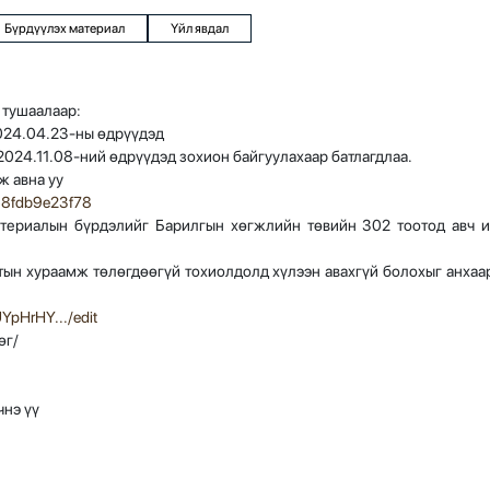
Бүрдүүлэх материал
Үйл явдал
 тушаалаар:
024.04.23-ны өдрүүдэд
024.11.08-ний өдрүүдэд зохион байгуулахаар батлагдлаа.
ж авна уу
b68fdb9e23f78
атериалын бүрдэлийг Барилгын хөгжлийн төвийн 302 тоотод авч 
ын хураамж төлөгдөөгүй тохиолдолд хүлээн авахгүй болохыг анхаа
YpHrHY.../edit
өг/
чнэ үү