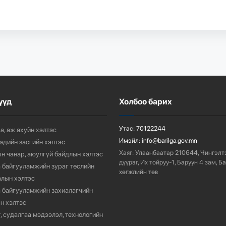
үүд
Холбоо барих
Утас:
70122244
а, аж ахуйн хэлтэс
Имэйл:
info@barilga.gov.mn
 эдийн засгийн хэлтэс
Хаяг:
Улаанбаатар 210644, Чингэлт
н чанар, аюулгүй байдлын хэлтэс
дүүрэг, Их тойруу-1, Баруун 4 зам, Б
 байгууламжийн зураг төслийн
хөгжлийн төв
лын хэлтэс
 байгууламжийн захиалагчийн
н хэлтэс
, судалгаа мэдээлэл, технологийн