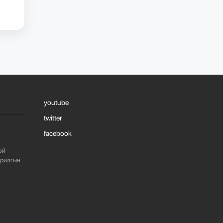
1078
2 сарын өмнө
“БАРИЛГЫН
ХӨГЖЛИЙН ТӨВ”
ТӨҮГ, “МОНГОЛЫН
БАРИЛГЫН
ИНЖЕНЕ...
1077
2 сарын өмнө
youtube
“БАРИЛГЫН
twitter
ХӨГЖЛИЙН ТӨВ”
facebook
ТӨҮГ-ЫН ЗАХИРАЛ
Д.МӨНХБААТАР БН...
эй
арилгын
719
3 сарын өмнө
ХОТ БАЙГУУЛАЛТЫН
ТУХАЙ ХУУЛИЙН
ШИНЭЧИЛСЭН
НАЙРУУЛГЫН ТӨ...