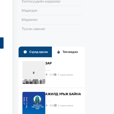
Хэлтэсүүдийн мэдээлэл
Мэдэгдэл
Мэдээлэл
Түүхэн замнал
Сүүлд орсон
Топ мэдээ
ЗАР
573
2 сарын өмнө
АЖИЛД УРЬЖ БАЙНА
836
2 сарын өмнө