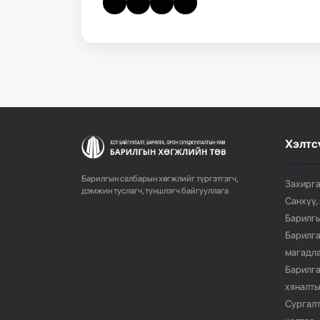
Хэлтс
Барилгын салбарын хөгжлийг түргэтгэгч,
Захирга
дэмжин туслагч, түншлэгч байгууллага
Санхүү,
Барилгы
Барилга
магадла
Барилга
хяналты
Сургалт