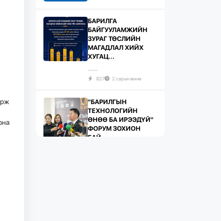
БАРИЛГА
БАЙГУУЛАМЖИЙН
ЗУРАГ ТӨСЛИЙН
МАГАДЛАЛ ХИЙХ
ХУГАЦ...
827
2 сарын өмнө
ирж
"БАРИЛГЫН
ТЕХНОЛОГИЙН
ӨНӨӨ БА ИРЭЭДҮЙ"
рна
ФОРУМ ЗОХИОН
БАЙ...
734
2 сарын өмнө
ЖИЛД 10 САЯ М.КВ
ГИПСЭН ХАВТАН
ҮЙЛДВЭРЛЭХ ХҮЧИН
ЧАДАЛТА...