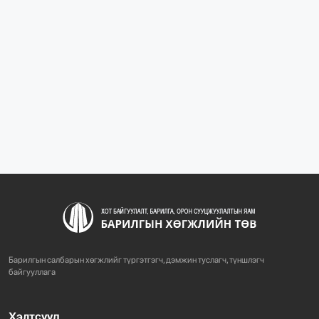
1110
3 сарын өмнө
“БАРИЛГЫН ХӨГЖЛИЙН ТӨВ” ТӨҮГ, “МОНГОЛЫН
БАРИЛГЫН ИНЖЕНЕ...
1102
3 сарын өмнө
“БАРИЛГЫН ХӨГЖЛИЙН ТӨВ” ТӨҮГ-ЫН ЗАХИРАЛ
Д.МӨНХБААТАР БН...
739
3 сарын өмнө
ХОТ БАЙГУУЛАЛТЫН ТУХАЙ ХУУЛИЙН
ШИНЭЧИЛСЭН НАЙРУУЛГЫН ТӨ...
Барилгын салбарын хөгжлийг түргэтгэгч, дэмжин туслагч, түншлэгч
775
3 сарын өмнө
байгууллага
Хэлтсүүд
“АМИНЫ ОРОН СУУЦ ЭКСПО” ҮЗЭСГЭЛЭНГ НЭЭЛЭЭ