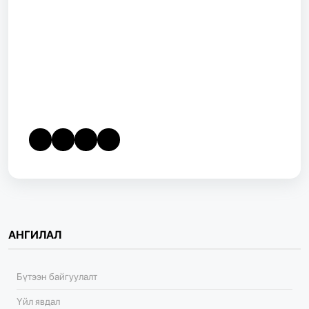
АНГИЛАЛ
Бүтээн байгуулалт
Үйл явдал