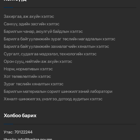
936
3 сарын өмнө
Захиргаа, аж ахуйн хэлтэс
Санхүү, эдийн засгийн хэлтэс
Барилгын чанар, аюулгүй байдлын хэлтэс
Барилга байгууламжийн зураг төслийн магадлалын хэлтэс
Барилга байгууламжийн захиалагчийн хяналтын хэлтэс
Сургалт, судалгаа мэдээлэл, технологийн хэлтэс
Орон сууц, нийтийн аж ахуйн хэлтэс
Норм, нормативын хэлтэс
Хот төлөвлөлтийн хэлтэс
Зураг төслийн хяналтын хэлтэс
Барилгын материалын сорилт шинжилгээний лаборатори
Хяналт-шинжилгээ, үнэлгээ, дотоод аудитын хэлтэс
Холбоо барих
Утас:
70122244
Имэйл:
info@barilga.gov.mn