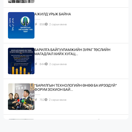
АЖИЛД УРЬЖ БАЙНА
856
2 сарын өмнө
БАРИЛГА БАЙГУУЛАМЖИЙН ЗУРАГ ТӨСЛИЙН
МАГАДЛАЛ ХИЙХ ХУГАЦ...
844
2 сарын өмнө
"БАРИЛГЫН ТЕХНОЛОГИЙН ӨНӨӨ БА ИРЭЭДҮЙ"
ФОРУМ ЗОХИОН БАЙ...
752
2 сарын өмнө
ЖИЛД 10 САЯ М.КВ ГИПСЭН ХАВТАН ҮЙЛДВЭРЛЭХ
ХҮЧИН ЧАДАЛТА...