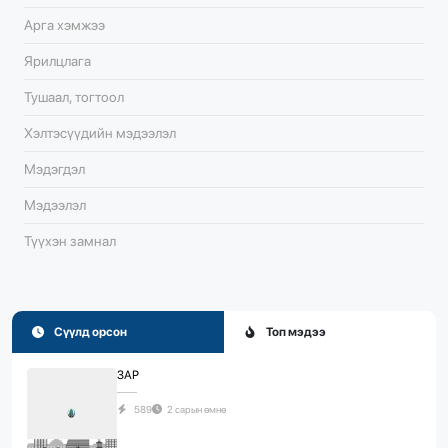
Арга хэмжээ
Ярилцлага
Тушаал, тогтоол
Хэлтэсүүдийн мэдээлэл
Мэдэгдэл
Мэдээлэл
Түүхэн замнал
Сүүлд орсон
Топ мэдээ
ЗАР
589
2 сарын өмнө