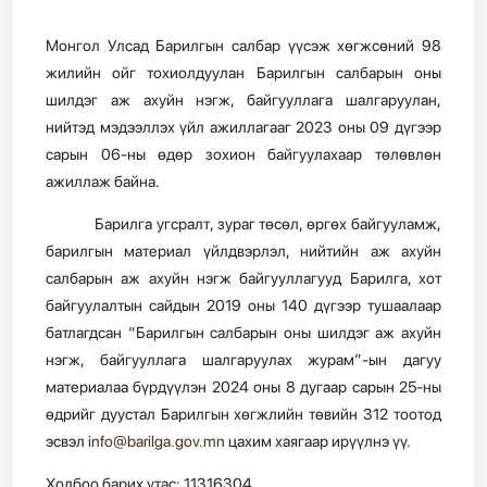
Монгол Улсад Барилгын салбар үүсэж хөгжсөний 98
жилийн ойг тохиолдуулан Барилгын салбарын оны
шилдэг аж ахуйн нэгж, байгууллага шалгаруулан,
нийтэд мэдээллэх үйл ажиллагааг 2023 оны 09 дүгээр
сарын 06-ны өдөр зохион байгуулахаар төлөвлөн
ажиллаж байна.
Барилга угсралт, зураг төсөл, өргөх байгууламж,
барилгын материал үйлдвэрлэл, нийтийн аж ахуйн
салбарын аж ахуйн нэгж байгууллагууд Барилга, хот
байгуулалтын сайдын 2019 оны 140 дүгээр тушаалаар
батлагдсан “Барилгын салбарын оны шилдэг аж ахуйн
нэгж, байгууллага шалгаруулах журам”-ын дагуу
материалаа бүрдүүлэн 2024 оны 8 дугаар сарын 25-ны
өдрийг дуустал Барилгын хөгжлийн төвийн 312 тоотод
эсвэл
info@barilga.gov.mn
цахим хаягаар ирүүлнэ үү.
Холбоо барих утас: 11316304