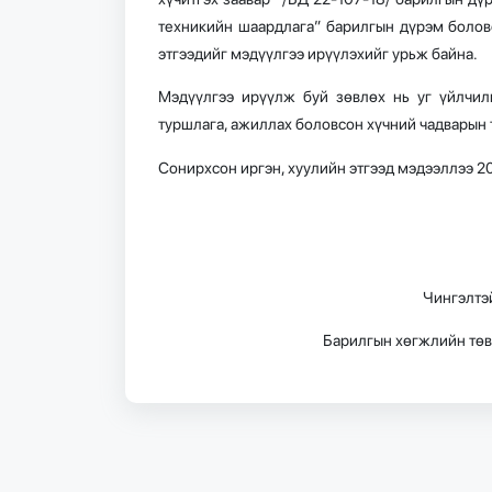
техникийн шаардлага” барилгын дүрэм боловс
этгээдийг мэдүүлгээ ирүүлэхийг урьж байна.
Мэдүүлгээ ирүүлж буй зөвлөх нь уг үйлчил
туршлага, ажиллах боловсон хүчний чадварын 
Сонирхсон иргэн, хуулийн этгээд мэдээллээ 20
Чингэлтэй
Барилгын хөгжлийн төв,