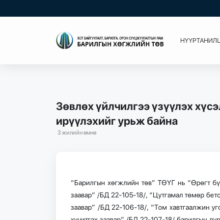
НҮҮР
ТАНИЛ
Зөвлөх үйлчилгээ үзүүлэх хүсэ
ирүүлэхийг урьж байна
3 жилийн өмнө
“Барилгын хөгжлийн төв” ТӨҮГ нь “Өрөгт бүт
заавар” /БД 22-105-18/, “Цутгамал төмөр бет
заавар” /БД 22-106-18/, “Том хавтгаалжин у
хүчитгэх заавар” /БД 22-107-18/ барилгын дү