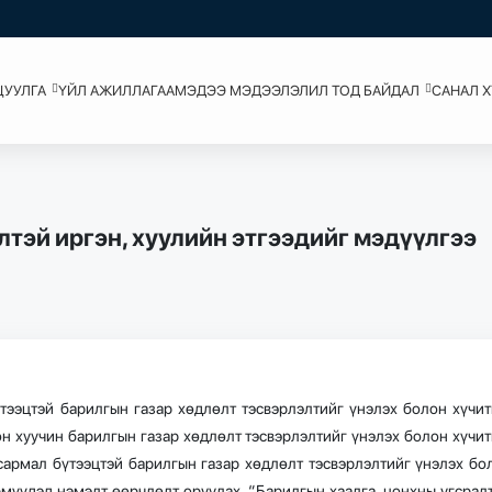
ЦУУЛГА
ҮЙЛ АЖИЛЛАГАА
МЭДЭЭ МЭДЭЭЛЭЛ
ИЛ ТОД БАЙДАЛ
САНАЛ 
лтэй иргэн, хуулийн этгээдийг мэдүүлгээ
ээцтэй барилгын газар хөдлөлт тэсвэрлэлтийг үнэлэх болон хүчит
он хуучин барилгын газар хөдлөлт тэсвэрлэлтийг үнэлэх болон хүчит
гсармал бүтээцтэй барилгын газар хөдлөлт тэсвэрлэлтийг үнэлэх бо
рмүүдэд нэмэлт өөрчлөлт оруулах, “Барилгын хаалга, цонхны угсрал