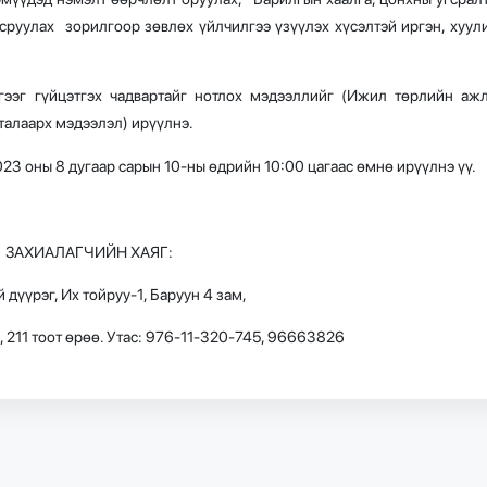
руулах зорилгоор зөвлөх үйлчилгээ үзүүлэх хүсэлтэй иргэн, хуул
гээг гүйцэтгэх чадвартайг нотлох мэдээллийг (Ижил төрлийн аж
талаарх мэдээлэл) ирүүлнэ.
23 оны 8 дугаар сарын 10-ны өдрийн 10:00 цагаас өмнө ирүүлнэ үү.
ЗАХИАЛАГЧИЙН ХАЯГ:
 дүүрэг, Их тойруу-1, Баруун 4 зам,
 211 тоот өрөө. Утас: 976-11-320-745, 96663826