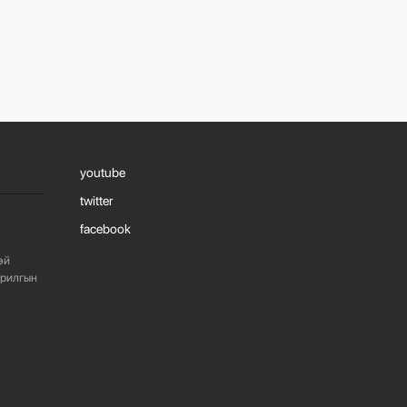
1107
3 сарын өмнө
“БАРИЛГЫН
ХӨГЖЛИЙН ТӨВ”
ТӨҮГ, “МОНГОЛЫН
БАРИЛГЫН
ИНЖЕНЕ...
youtube
1098
3 сарын өмнө
twitter
facebook
“БАРИЛГЫН
ХӨГЖЛИЙН ТӨВ”
эй
ТӨҮГ-ЫН ЗАХИРАЛ
Д.МӨНХБААТАР БН...
арилгын
736
3 сарын өмнө
ХОТ БАЙГУУЛАЛТЫН
ТУХАЙ ХУУЛИЙН
ШИНЭЧИЛСЭН