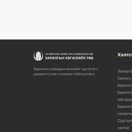
Хэлтс
Барилгын салбарын хөгжлийг түргэтгэгч,
Захирга
дэмжин туслагч, түншлэгч байгууллага
Санхүү,
Барилгы
Барилга
магадла
Барилга
хяналты
Сургалт
хэлтэс