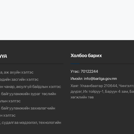
үүд
Холбоо барих
Утас:
70122244
а, аж ахуйн хэлтэс
Имэйл:
info@barilga.gov.mn
 эдийн засгийн хэлтэс
Хаяг:
Улаанбаатар 210644, Чингэлт
н чанар, аюулгүй байдлын хэлтэс
дүүрэг, Их тойруу-1, Баруун 4 зам, Б
 байгууламжийн зураг төслийн
хөгжлийн төв
лын хэлтэс
 байгууламжийн захиалагчийн
н хэлтэс
, судалгаа мэдээлэл, технологийн