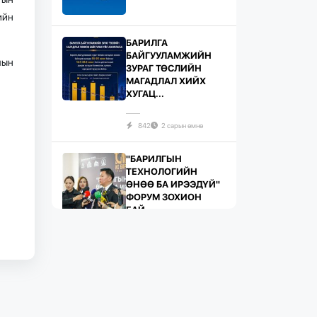
ийн
БАРИЛГА
БАЙГУУЛАМЖИЙН
лын
ЗУРАГ ТӨСЛИЙН
МАГАДЛАЛ ХИЙХ
ХУГАЦ...
842
2 сарын өмнө
"БАРИЛГЫН
ТЕХНОЛОГИЙН
ӨНӨӨ БА ИРЭЭДҮЙ"
ФОРУМ ЗОХИОН
БАЙ...
751
2 сарын өмнө
ЖИЛД 10 САЯ М.КВ
ГИПСЭН ХАВТАН
ҮЙЛДВЭРЛЭХ ХҮЧИН
ЧАДАЛТА...