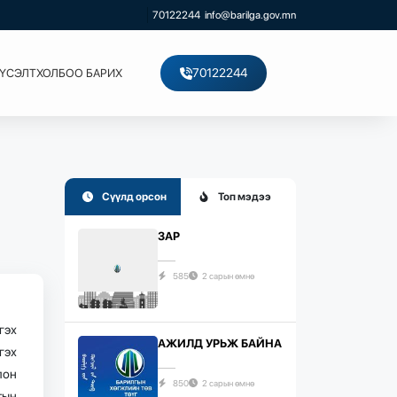
70122244
info@barilga.gov.mn
70122244
ХҮСЭЛТ
ХОЛБОО БАРИХ
Сүүлд орсон
Топ мэдээ
ЗАР
585
2 сарын өмнө
гэх
АЖИЛД УРЬЖ БАЙНА
гэх
лон
850
2 сарын өмнө
тын