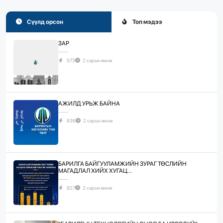
Сүүлд орсон
Топ мэдээ
ЗАР
573
2 сарын өмнө
АЖИЛД УРЬЖ БАЙНА
836
2 сарын өмнө
БАРИЛГА БАЙГУУЛАМЖИЙН ЗУРАГ ТӨСЛИЙН
МАГАДЛАЛ ХИЙХ ХУГАЦ...
827
2 сарын өмнө