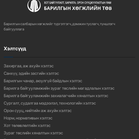
ХОТ БАЙГУУЛАЛТЫН ТУХАЙ ХУУЛИЙН
ШИНЭЧИЛСЭН НАЙРУУЛГЫН ТӨ...
Барилгын салбарын хөгжлийг түргэтгэгч, дэмжин туслагч, түншлэгч
756
3 сарын өмнө
байгууллага
Хэлтсүүд
“АМИНЫ ОРОН СУУЦ ЭКСПО” ҮЗЭСГЭЛЭНГ НЭЭЛЭЭ
916
3 сарын өмнө
Захиргаа, аж ахуйн хэлтэс
Санхүү, эдийн засгийн хэлтэс
Барилгын чанар, аюулгүй байдлын хэлтэс
Барилга байгууламжийн зураг төслийн магадлалын хэлтэс
Барилга байгууламжийн захиалагчийн хяналтын хэлтэс
Сургалт, судалгаа мэдээлэл, технологийн хэлтэс
Орон сууц, нийтийн аж ахуйн хэлтэс
Норм, нормативын хэлтэс
Хот төлөвлөлтийн хэлтэс
Зураг төслийн хяналтын хэлтэс