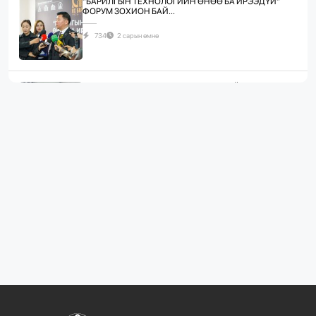
"БАРИЛГЫН ТЕХНОЛОГИЙН ӨНӨӨ БА ИРЭЭДҮЙ"
ФОРУМ ЗОХИОН БАЙ...
734
2 сарын өмнө
ЖИЛД 10 САЯ М.КВ ГИПСЭН ХАВТАН ҮЙЛДВЭРЛЭХ
ХҮЧИН ЧАДАЛТА...
1078
2 сарын өмнө
“БАРИЛГЫН ХӨГЖЛИЙН ТӨВ” ТӨҮГ, “МОНГОЛЫН
БАРИЛГЫН ИНЖЕНЕ...
1077
2 сарын өмнө
“БАРИЛГЫН ХӨГЖЛИЙН ТӨВ” ТӨҮГ-ЫН ЗАХИРАЛ
Д.МӨНХБААТАР БН...
719
3 сарын өмнө