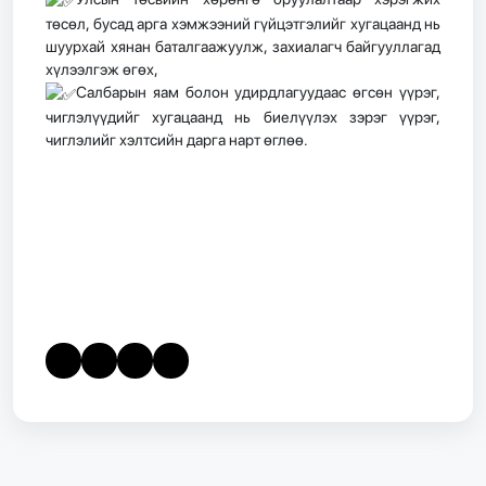
төсөл, бусад арга хэмжээний гүйцэтгэлийг хугацаанд нь
шуурхай хянан баталгаажуулж, захиалагч байгууллагад
хүлээлгэж өгөх,
Салбарын яам болон удирдлагуудаас өгсөн үүрэг,
чиглэлүүдийг хугацаанд нь биелүүлэх зэрэг үүрэг,
чиглэлийг хэлтсийн дарга нарт өглөө.