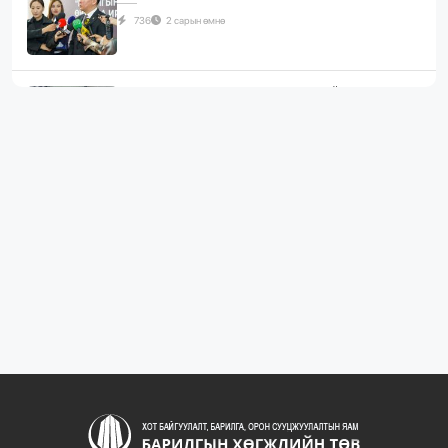
736
2 сарын өмнө
ЖИЛД 10 САЯ М.КВ ГИПСЭН ХАВТАН ҮЙЛДВЭРЛЭХ
ХҮЧИН ЧАДАЛТА...
1087
2 сарын өмнө
“БАРИЛГЫН ХӨГЖЛИЙН ТӨВ” ТӨҮГ, “МОНГОЛЫН
БАРИЛГЫН ИНЖЕНЕ...
1080
2 сарын өмнө
“БАРИЛГЫН ХӨГЖЛИЙН ТӨВ” ТӨҮГ-ЫН ЗАХИРАЛ
Д.МӨНХБААТАР БН...
721
3 сарын өмнө