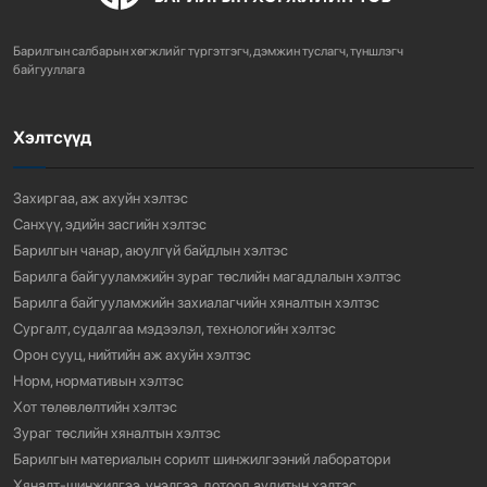
ХОТ БАЙГУУЛАЛТЫН ТУХАЙ ХУУЛИЙН
ШИНЭЧИЛСЭН НАЙРУУЛГЫН ТӨ...
Барилгын салбарын хөгжлийг түргэтгэгч, дэмжин туслагч, түншлэгч
757
3 сарын өмнө
байгууллага
Хэлтсүүд
“АМИНЫ ОРОН СУУЦ ЭКСПО” ҮЗЭСГЭЛЭНГ НЭЭЛЭЭ
918
3 сарын өмнө
Захиргаа, аж ахуйн хэлтэс
Санхүү, эдийн засгийн хэлтэс
Барилгын чанар, аюулгүй байдлын хэлтэс
Барилга байгууламжийн зураг төслийн магадлалын хэлтэс
Барилга байгууламжийн захиалагчийн хяналтын хэлтэс
Сургалт, судалгаа мэдээлэл, технологийн хэлтэс
Орон сууц, нийтийн аж ахуйн хэлтэс
Норм, нормативын хэлтэс
Хот төлөвлөлтийн хэлтэс
Зураг төслийн хяналтын хэлтэс
Барилгын материалын сорилт шинжилгээний лаборатори
Хяналт-шинжилгээ, үнэлгээ, дотоод аудитын хэлтэс