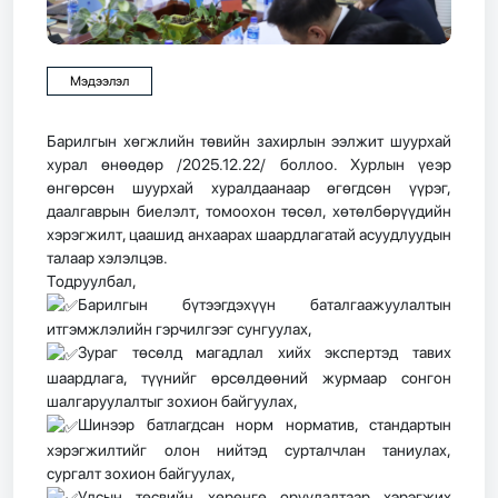
Мэдээлэл
Барилгын хөгжлийн төвийн захирлын ээлжит шуурхай
хурал өнөөдөр /2025.12.22/ боллоо. Хурлын үеэр
өнгөрсөн шуурхай хуралдаанаар өгөгдсөн үүрэг,
даалгаврын биелэлт, томоохон төсөл, хөтөлбөрүүдийн
хэрэгжилт, цаашид анхаарах шаардлагатай асуудлуудын
талаар хэлэлцэв.
Тодруулбал,
Барилгын бүтээгдэхүүн баталгаажуулалтын
итгэмжлэлийн гэрчилгээг сунгуулах,
Зураг төсөлд магадлал хийх экспертэд тавих
шаардлага, түүнийг өрсөлдөөний журмаар сонгон
шалгаруулалтыг зохион байгуулах,
Шинээр батлагдсан норм норматив, стандартын
хэрэгжилтийг олон нийтэд сурталчлан таниулах,
сургалт зохион байгуулах,
Улсын төсвийн хөрөнгө оруулалтаар хэрэгжих