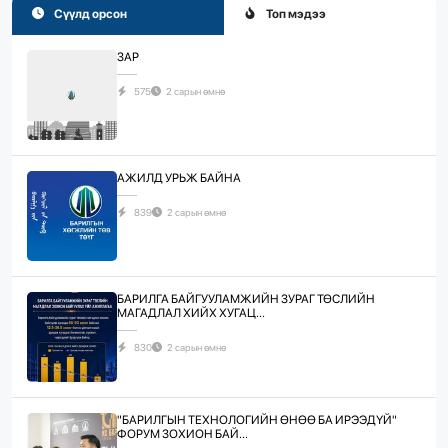
Сүүлд орсон
Топ мэдээ
ЗАР
575
2 сарын өмнө
АЖИЛД УРЬЖ БАЙНА
839
2 сарын өмнө
БАРИЛГА БАЙГУУЛАМЖИЙН ЗУРАГ ТӨСЛИЙН
МАГАДЛАЛ ХИЙХ ХУГАЦ...
830
2 сарын өмнө
"БАРИЛГЫН ТЕХНОЛОГИЙН ӨНӨӨ БА ИРЭЭДҮЙ"
ФОРУМ ЗОХИОН БАЙ...