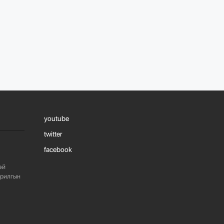
739
2 сарын өмнө
ЖИЛД 10 САЯ М.КВ
ГИПСЭН ХАВТАН
ҮЙЛДВЭРЛЭХ ХҮЧИН
ЧАДАЛТА...
1089
2 сарын өмнө
“БАРИЛГЫН
ХӨГЖЛИЙН ТӨВ”
youtube
ТӨҮГ, “МОНГОЛЫН
БАРИЛГЫН
twitter
ИНЖЕНЕ...
facebook
1081
2 сарын өмнө
эй
арилгын
“БАРИЛГЫН
ХӨГЖЛИЙН ТӨВ”
ТӨҮГ-ЫН ЗАХИРАЛ
Д.МӨНХБААТАР БН...