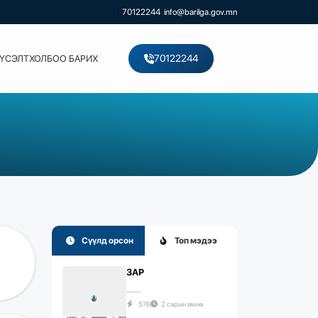
70122244
info@barilga.gov.mn
70122244
ХҮСЭЛТ
ХОЛБОО БАРИХ
Сүүлд орсон
Топ мэдээ
ЗАР
576
2 сарын өмнө