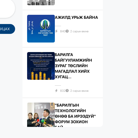
АЖИЛД УРЬЖ БАЙНА
БУЦАХ
840
2 сарын өмнө
БАРИЛГА
БАЙГУУЛАМЖИЙН
ЗУРАГ ТӨСЛИЙН
МАГАДЛАЛ ХИЙХ
ХУГАЦ...
832
2 сарын өмнө
"БАРИЛГЫН
ТЕХНОЛОГИЙН
ӨНӨӨ БА ИРЭЭДҮЙ"
ФОРУМ ЗОХИОН
БАЙ...