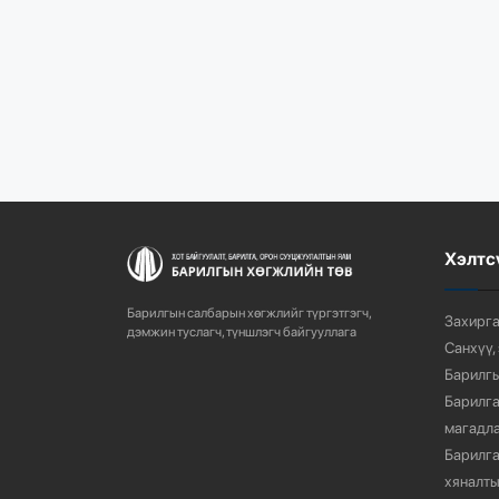
Хэлтс
Барилгын салбарын хөгжлийг түргэтгэгч,
Захирга
дэмжин туслагч, түншлэгч байгууллага
Санхүү,
Барилгы
Барилга
магадла
Барилга
хяналты