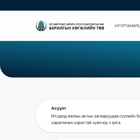
НҮҮР
ТАНИЛ
Асуулт
Ил далд ажлын актны загваруудаа сүүлийн ба
хэрэглэчих хэрэгтэй зүйл юу ч алга.