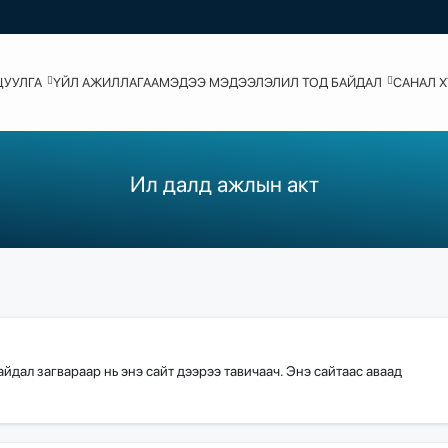
ЦУУЛГА
ҮЙЛ АЖИЛЛАГАА
МЭДЭЭ МЭДЭЭЛЭЛ
ИЛ ТОД БАЙДАЛ
САНАЛ 
Ил далд ажлын акт
йдал загвараар нь энэ сайт дээрээ тавичаач. Энэ сайтаас аваад