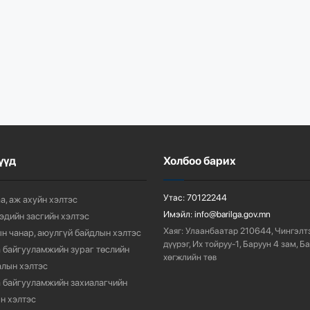
үүд
Холбоо барих
Утас:
70122244
а, аж ахуйн хэлтэс
Имэйл:
info@barilga.gov.mn
 эдийн засгийн хэлтэс
Хаяг:
Улаанбаатар 210644, Чингэлт
н чанар, аюулгүй байдлын хэлтэс
дүүрэг, Их тойруу-1, Баруун 4 зам, Б
 байгууламжийн зураг төслийн
хөгжлийн төв
лын хэлтэс
 байгууламжийн захиалагчийн
н хэлтэс