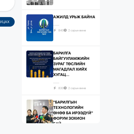
АЖИЛД УРЬЖ БАЙНА
БУЦАХ
840
2 сарын өмнө
БАРИЛГА
БАЙГУУЛАМЖИЙН
ЗУРАГ ТӨСЛИЙН
МАГАДЛАЛ ХИЙХ
ХУГАЦ...
830
2 сарын өмнө
"БАРИЛГЫН
ТЕХНОЛОГИЙН
ӨНӨӨ БА ИРЭЭДҮЙ"
ФОРУМ ЗОХИОН
БАЙ...