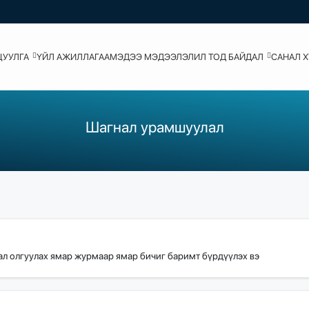
ЦУУЛГА
ҮЙЛ АЖИЛЛАГАА
МЭДЭЭ МЭДЭЭЛЭЛ
ИЛ ТОД БАЙДАЛ
САНАЛ 
Шагнал урамшуулал
л олгуулах ямар журмаар ямар бичиг баримт бүрдүүлэх вэ