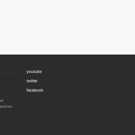
738
2 сарын өмнө
ЖИЛД 10 САЯ М.КВ
ГИПСЭН ХАВТАН
ҮЙЛДВЭРЛЭХ ХҮЧИН
ЧАДАЛТА...
1087
2 сарын өмнө
“БАРИЛГЫН
ХӨГЖЛИЙН ТӨВ”
youtube
ТӨҮГ, “МОНГОЛЫН
БАРИЛГЫН
twitter
ИНЖЕНЕ...
facebook
1081
2 сарын өмнө
эй
арилгын
“БАРИЛГЫН
ХӨГЖЛИЙН ТӨВ”
ТӨҮГ-ЫН ЗАХИРАЛ
Д.МӨНХБААТАР БН...