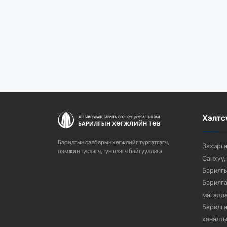
Хэлтс
Барилгын салбарын хөгжлийг түргэтгэгч,
Захирга
дэмжин туслагч, түншлэгч байгууллага
Санхүү,
Барилгы
Барилга
магадла
Барилга
хяналты