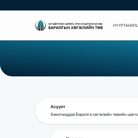
НҮҮР
ТАНИЛ
Асуулт
Ажилчиддаа Барилга хөгжлийн төвийн шагна