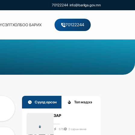
70122244
info@barilga.gov.mn
70122244
ХҮСЭЛТ
ХОЛБОО БАРИХ
Сүүлд орсон
Топ мэдээ
ЗАР
575
2 сарын өмнө