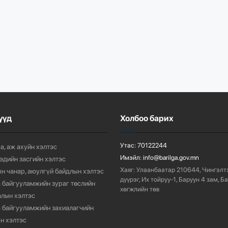
үүд
Холбоо барих
Утас:
70122244
а, аж ахуйн хэлтэс
Имэйл:
info@barilga.gov.mn
 эдийн засгийн хэлтэс
Хаяг:
Улаанбаатар 210644, Чингэлт
н чанар, аюулгүй байдлын хэлтэс
дүүрэг, Их тойруу-1, Баруун 4 зам, Б
 байгууламжийн зураг төслийн
хөгжлийн төв
лын хэлтэс
 байгууламжийн захиалагчийн
н хэлтэс