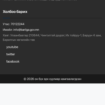
Холбоо барих
Утас:
70122244
Имэйл:
info@barilga.gov.mn
Хаяг:
Улаанбаатар 210644, Чингэлтэй дүүрэг, Их тойруу-1, Баруун 4 зам,
Барилгын хөгжлийн төв
youtube
twitter
facebook
©
2026
он бүх эрх хуулиар хамгаалагдсан