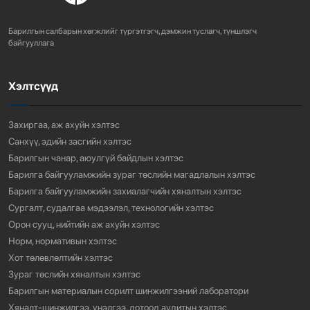
ХОТ БАЙГУУЛАЛТЫН ТУХАЙ ХУУЛИЙН
ШИНЭЧИЛСЭН НАЙРУУЛГЫН ТӨ...
Барилгын салбарын хөгжлийг түргэтгэгч, дэмжин туслагч, түншлэгч
754
3 сарын өмнө
байгууллага
Хэлтсүүд
“АМИНЫ ОРОН СУУЦ ЭКСПО” ҮЗЭСГЭЛЭНГ НЭЭЛЭЭ
910
3 сарын өмнө
Захиргаа, аж ахуйн хэлтэс
Санхүү, эдийн засгийн хэлтэс
Барилгын чанар, аюулгүй байдлын хэлтэс
Барилга байгууламжийн зураг төслийн магадлалын хэлтэс
Барилга байгууламжийн захиалагчийн хяналтын хэлтэс
Сургалт, судалгаа мэдээлэл, технологийн хэлтэс
Орон сууц, нийтийн аж ахуйн хэлтэс
Норм, нормативын хэлтэс
Хот төлөвлөлтийн хэлтэс
Зураг төслийн хяналтын хэлтэс
Барилгын материалын сорилт шинжилгээний лаборатори
Хяналт-шинжилгээ, үнэлгээ, дотоод аудитын хэлтэс