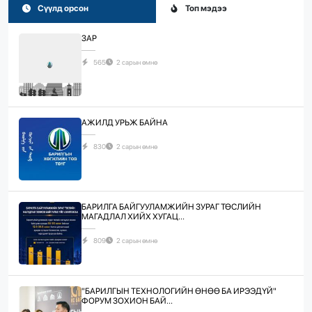
Сүүлд орсон
Топ мэдээ
ЗАР
565
2 сарын өмнө
АЖИЛД УРЬЖ БАЙНА
830
2 сарын өмнө
БАРИЛГА БАЙГУУЛАМЖИЙН ЗУРАГ ТӨСЛИЙН
МАГАДЛАЛ ХИЙХ ХУГАЦ...
809
2 сарын өмнө
"БАРИЛГЫН ТЕХНОЛОГИЙН ӨНӨӨ БА ИРЭЭДҮЙ"
ФОРУМ ЗОХИОН БАЙ...