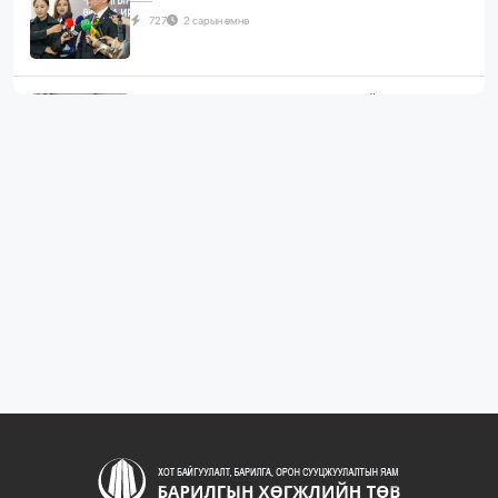
727
2 сарын өмнө
ЖИЛД 10 САЯ М.КВ ГИПСЭН ХАВТАН ҮЙЛДВЭРЛЭХ
ХҮЧИН ЧАДАЛТА...
1062
2 сарын өмнө
“БАРИЛГЫН ХӨГЖЛИЙН ТӨВ” ТӨҮГ, “МОНГОЛЫН
БАРИЛГЫН ИНЖЕНЕ...
1062
2 сарын өмнө
“БАРИЛГЫН ХӨГЖЛИЙН ТӨВ” ТӨҮГ-ЫН ЗАХИРАЛ
Д.МӨНХБААТАР БН...
712
3 сарын өмнө