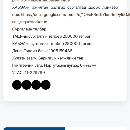
ХАБЭА-н ажилтан бэлтгэх сургалтад доорх линкээр
орж
https://docs.google.com/forms/d/1OEaERnGfYIqu4re9yI
edit_requested=true
Сургалтын төлбөр:
ТАШ-ны сургалтын төлбөр 250000 төгрөг
ХАБЭА-н сургалтын төлбөр 280000 төгрөг
Данс: Голомт банк: 1905159488
Хүлээн авагч: Барилгын хөгжлийн төв
Гүйлгээний утга: Нэр, утасны дугаар бичнэ үү
УТАС: 11-329789