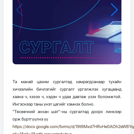
Та манай цахим сургалтад хамрагдсанаар тухайн
хичээлийн бичлэгийг сургалт үргэлжлэх хугацаанд
хаана ч, хэзээ ч, хэдэн ч удаа давтаж үзэх боломжтой.
Ингэснээр таны үнэт цагийг хэмнэх болно.
"Төсөвчний анхан шат"-ны сургалтад доорх линкээр
орж бүртгүүлнэ үү
https://docs.google.com/forms/d/19t9Mxd7HRxHe0AOh2eW8Y
pli=1&pli=1&edit_requested=true