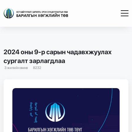
2024 оны 9-р сарын чадавхжуулах
сургалт зарлагдлаа
3 жилийн өмнө
8232