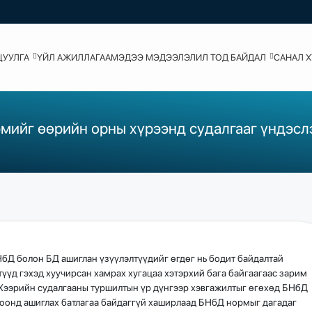
ЦУУЛГА
ҮЙЛ АЖИЛЛАГАА
МЭДЭЭ МЭДЭЭЛЭЛ
ИЛ ТОД БАЙДАЛ
САНАЛ 
мийг өөрийн орны хүрээнд судалгааг үндэсл
бД болон БД ашиглан үзүүлэлтүүдийг өгдөг нь бодит байдалтай
түүд гэхэд хуучирсан хамрах хугацаа хэтэрхий бага байгаагаас зарим
 Хээрийн судалгааны туршилтын үр дүнгээр хэвгажилтыг өгөхөд БНбД
цоонд ашиглах батлагаа байдаггүй хаширлаад БНбД нормыг дагадаг