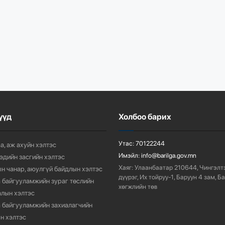
үүд
Холбоо барих
Утас:
70122244
а, аж ахуйн хэлтэс
Имэйл:
info@barilga.gov.mn
 эдийн засгийн хэлтэс
Хаяг:
Улаанбаатар 210644, Чингэлт
н чанар, аюулгүй байдлын хэлтэс
дүүрэг, Их тойруу-1, Баруун 4 зам, Б
 байгууламжийн зураг төслийн
хөгжлийн төв
лын хэлтэс
 байгууламжийн захиалагчийн
н хэлтэс