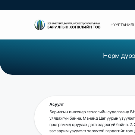
НҮҮР
ТАНИЛ
Норм дүрэ
Асуулт
Барилгын инженер геологийн судалгаанд БН
уялдахгүй байна. Манайд Цаг уурын үзүүлэл
программд оруулах дата олдохгүй байна. 2.
ээс зарим үзүүлэлт зөрүүтэй гардагийг тоо