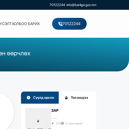
70122244
info@barilga.gov.mn
70122244
ХҮСЭЛТ
ХОЛБОО БАРИХ
эн өөрчлөх
Сүүлд орсон
Топ мэдээ
ЗАР
576
2 сарын өмнө