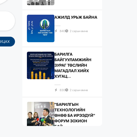
АЖИЛД УРЬЖ БАЙНА
840
2 сарын өмнө
БУЦАХ
БАРИЛГА
БАЙГУУЛАМЖИЙН
ЗУРАГ ТӨСЛИЙН
МАГАДЛАЛ ХИЙХ
ХУГАЦ...
830
2 сарын өмнө
"БАРИЛГЫН
ТЕХНОЛОГИЙН
ӨНӨӨ БА ИРЭЭДҮЙ"
ФОРУМ ЗОХИОН
БАЙ...