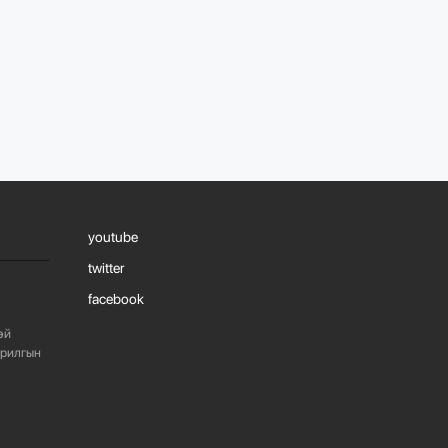
738
2 сарын өмнө
ЖИЛД 10 САЯ М.КВ
ГИПСЭН ХАВТАН
ҮЙЛДВЭРЛЭХ ХҮЧИН
ЧАДАЛТА...
1087
2 сарын өмнө
“БАРИЛГЫН
ХӨГЖЛИЙН ТӨВ”
youtube
ТӨҮГ, “МОНГОЛЫН
БАРИЛГЫН
twitter
ИНЖЕНЕ...
facebook
1081
2 сарын өмнө
эй
арилгын
“БАРИЛГЫН
ХӨГЖЛИЙН ТӨВ”
ТӨҮГ-ЫН ЗАХИРАЛ
Д.МӨНХБААТАР БН...