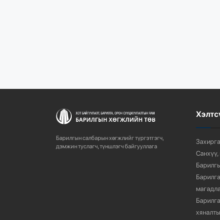
Хэлтс
Барилгын салбарын хөгжлийг түргэтгэгч,
Захирга
дэмжин туслагч, түншлэгч байгууллага
Санхүү,
Барилгы
Барилга
магадла
Барилга
хяналты